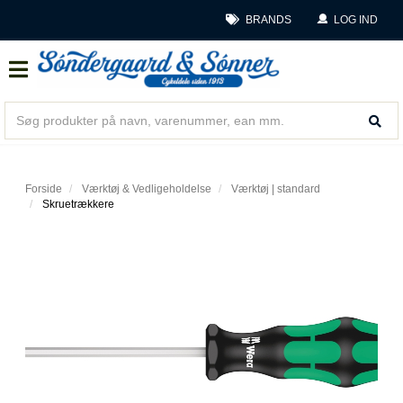
BRANDS
LOG IND
Forside
Værktøj & Vedligeholdelse
Værktøj | standard
Skruetrækkere