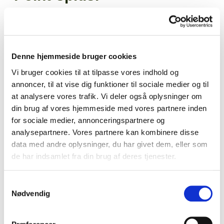
Varenr.
4-35240
EAN
4013288003782
Denne hjemmeside bruger cookies
Salgskvanti
1
Vi bruger cookies til at tilpasse vores indhold og
kolli
annoncer, til at vise dig funktioner til sociale medier og til
1
at analysere vores trafik. Vi deler også oplysninger om
din brug af vores hjemmeside med vores partnere inden
for sociale medier, annonceringspartnere og
analysepartnere. Vores partnere kan kombinere disse
Kvalitets Kraftform Plus skruetrækker. Flerkomponent
data med andre oplysninger, du har givet dem, eller som
Kraftform greb til hurtigt og skånsomt arbejde. Kraftform Plus:
de har indsamlet fra din brug af deres tjenester.
Hårde grebszoner til høj arbejdshastighed, mens bløde
grebszoner sikrer stor momentoverførsel. Via den
Læs mere
Samtykkevalg
kugleformede spidsprofil er det muligt at svinge
Nødvendig
værktøjsaksen i forhold til skrueaksen, sådan at man dermed
kan skrue "om hjørner". Take it easy værktøjsfinder med
Download
Produktspecifikationer
farvemarkering efter profil og størrelsesangivelse - gør det let