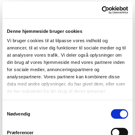
Denne hjemmeside bruger cookies
Vi bruger cookies til at tilpasse vores indhold og
annoncer, til at vise dig funktioner til sociale medier og til
595-100LITE
Kolli: 6
Foldelås AXA FOLD LITE 100 (sort) med nøgle inkl.. holder til stel.
at analysere vores trafik. Vi deler også oplysninger om
din brug af vores hjemmeside med vores partnere inden
for sociale medier, annonceringspartnere og
analysepartnere. Vores partnere kan kombinere disse
data med andre oplysninger, du har givet dem, eller som
de har indsamlet fra din brug af deres tjenester.
Samtykkevalg
Nødvendig
Præferencer