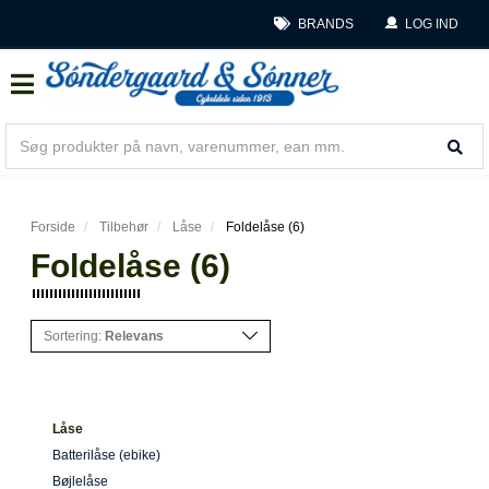
BRANDS
LOG IND
Forside
Tilbehør
Låse
Foldelåse (6)
Foldelåse (6)
Sortering:
Relevans
Låse
Batterilåse (ebike)
Bøjlelåse