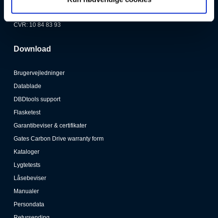
Danmark
info@soendergaardogsoenner.dk
CVR: 10 84 83 93
Download
Brugervejledninger
Datablade
DBDtools support
Flasketest
Garantibeviser & certifikater
Gates Carbon Drive warranty form
Kataloger
Lygtetests
Låsebeviser
Manualer
Persondata
Retursending