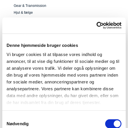
Gear & Transmission
Hjul & fælge
Kabler, slanger, wire, nipler m.m.
Kuglelejer & kugleringe
Pedaler & klamper
Sadler, sadelpinde m.m.
Denne hjemmeside bruger cookies
Slanger
Styr, frempinde m.m.
Vi bruger cookies til at tilpasse vores indhold og
annoncer, til at vise dig funktioner til sociale medier og til
at analysere vores trafik. Vi deler også oplysninger om
din brug af vores hjemmeside med vores partnere inden
for sociale medier, annonceringspartnere og
analysepartnere. Vores partnere kan kombinere disse
data med andre oplysninger, du har givet dem, eller som
de har indsamlet fra din brug af deres tjenester.
Samtykkevalg
16610003
Kolli: 1
Nødvendig
Pro Core Schwalbe 29 sæt dæk,slanger,docblue,easyfit