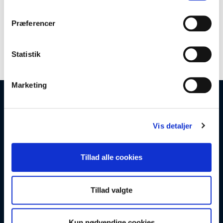
Præferencer
Statistik
Marketing
Åbningstider
Vis detaljer
Mandag-Torsdag: 08:00-16:30
Fredag: 08:00-12:30
Lørdag & Søndag: Lukket
Tillad alle cookies
Tlf.: 8628 1022
Kontakt
Tillad valgte
Søndergaard & Sønner a/s
Fabrikvej 3, 8260 Viby J
Kun nødvendige cookies