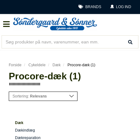
BRANDS
LOG IND
Forside
Cykeldele
Dæk
Procore-dæk (1)
Procore-dæk (1)
Sortering:
Relevans
Dæk
Dækindlæg
Dækreparation