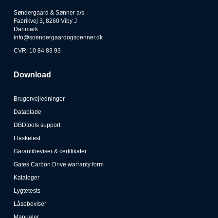
Søndergaard & Sønner a/s
Fabrikvej 3, 8260 Viby J
Danmark
info@soendergaardogsoenner.dk
CVR: 10 84 83 93
Download
Brugervejledninger
Datablade
DBDtools support
Flasketest
Garantibeviser & certifikater
Gates Carbon Drive warranty form
Kataloger
Lygtetests
Låsebeviser
Manualer