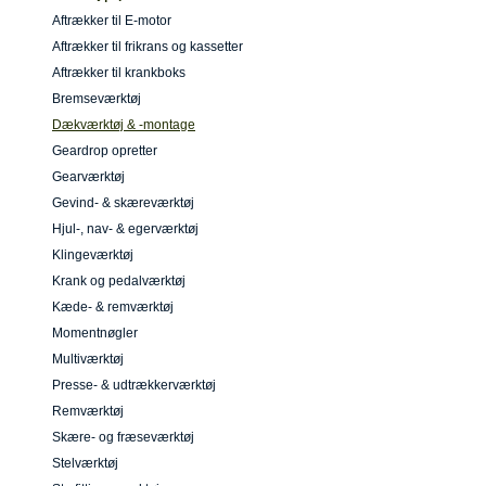
Aftrækker til E-motor
Aftrækker til frikrans og kassetter
Aftrækker til krankboks
Bremseværktøj
Dækværktøj & -montage
Geardrop opretter
Gearværktøj
Gevind- & skæreværktøj
Hjul-, nav- & egerværktøj
Klingeværktøj
Krank og pedalværktøj
Kæde- & remværktøj
Momentnøgler
Multiværktøj
Presse- & udtrækkerværktøj
Remværktøj
Skære- og fræseværktøj
Stelværktøj