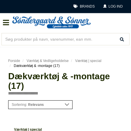
BRANDS
LOG IND
Forside
Værktøj & Vedligeholdelse
Værktøj | special
Dækværktøj & -montage (17)
Dækværktøj & -montage
(17)
Sortering:
Relevans
Værktøj | special