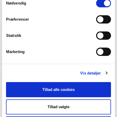
Nødvendig
Præferencer
B7-33182
Kolli: 100
Dækjern BBB SmartLift (sort). Dimensioner: 118 x 16 mm
Statistik
Marketing
Vis detaljer
Tillad alle cookies
2-26061
Kolli: 12
Tillad valgte
Dækjern for scooter Metal 200mm (12)