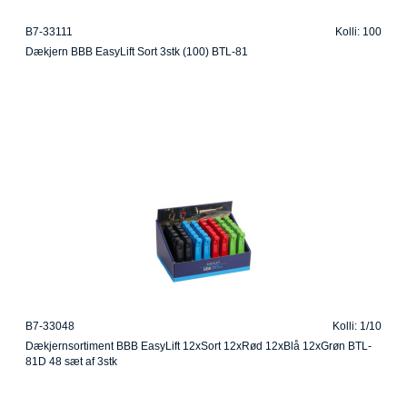
B7-33111
Kolli: 100
Dækjern BBB EasyLift Sort 3stk (100) BTL-81
B7-33048
Kolli: 1/10
Dækjernsortiment BBB EasyLift 12xSort 12xRød 12xBlå 12xGrøn BTL-
81D 48 sæt af 3stk