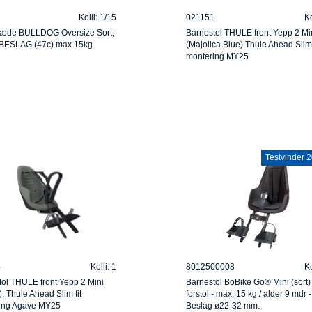
Kolli: 1/15
021151
Ko
æde BULLDOG Oversize Sort,
Barnestol THULE front Yepp 2 Mi
ESLAG (47c) max 15kg
(Majolica Blue) Thule Ahead Slim 
montering MY25
Testvinder 
4
Kolli: 1
8012500008
Ko
ol THULE front Yepp 2 Mini
Barnestol BoBike Go® Mini (sort)
. Thule Ahead Slim fit
forstol - max. 15 kg./ alder 9 mdr -
ing Agave MY25
Beslag ø22-32 mm.