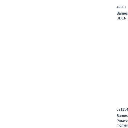
49-10
Barnes
UDEN B
02115
Barnest
(Agave)
monter