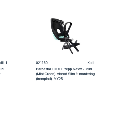
lli: 1
021160
Kolli:
ini
Barnestol THULE Yepp Nexxt 2 Mini
t
(Mint Green). Ahead Slim fit montering
(frempind). MY25