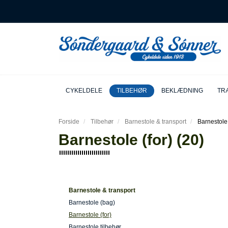
CYKELDELE
TILBEHØR
BEKLÆDNING
TRÆ
Forside
Tilbehør
Barnestole & transport
Barnestole 
Barnestole (for) (20)
Barnestole & transport
Barnestole (bag)
Barnestole (for)
Barnestole tilbehør