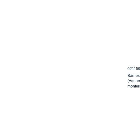
02115
Barnes
(Aquama
monter