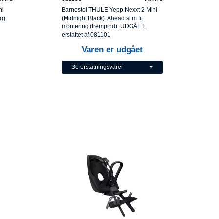
ni
Barnestol THULE Yepp Nexxt 2 Mini
Org
(Midnight Black). Ahead slim fit
montering (frempind). UDGÅET,
erstattet af 081101
Varen er udgået
Se erstatningsvarer