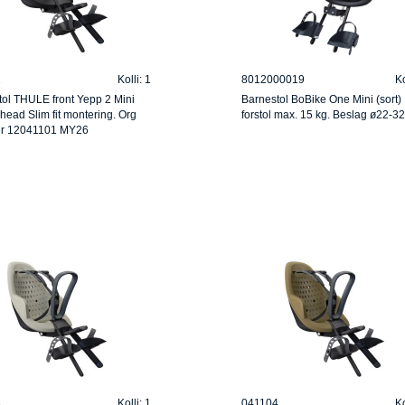
1
Kolli: 1
8012000019
Ko
ol THULE front Yepp 2 Mini
Barnestol BoBike One Mini (sort)
Ahead Slim fit montering. Org
forstol max. 15 kg. Beslag ø22-3
r 12041101 MY26
3
Kolli: 1
041104
Ko