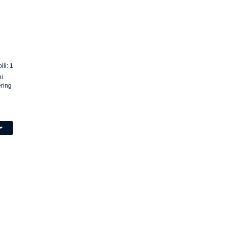
lli: 1
i
ring