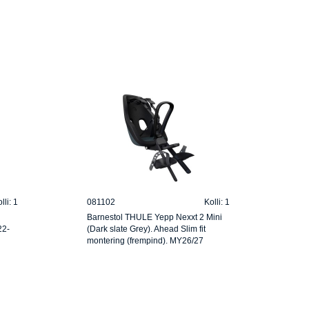
lli: 1
081102
Kolli: 1
Barnestol THULE Yepp Nexxt 2 Mini
22-
(Dark slate Grey). Ahead Slim fit
montering (frempind). MY26/27