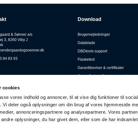
akt
Download
gaard & Sønner a/s
Brugervejledninger
ej 3, 8260 Viby J
Datablade
rk
oendergaardogsoenner.dk
DBDtools support
0 84 83 93
Flasketest
Garantibeviser & certifikater
Gates Carbon Drive warranty form
Kataloger
 cookies
Lygtetests
passe vores indhold og annoncer, til at vise dig funktioner til soci
Låsebeviser
fik. Vi deler også oplysninger om din brug af vores hjemmeside m
Manualer
 medier, annonceringspartnere og analysepartnere. Vores partne
Persondata
ndre oplysninger, du har givet dem, eller som de har indsamlet 
Retursending
Tekniske illustrationer