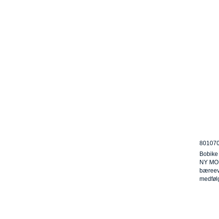
80107
Bobike 
NY MOD
bæreev
medfølg