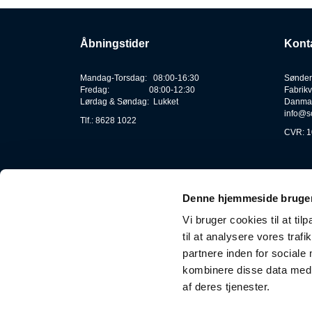
Åbningstider
Kont
Mandag-Torsdag: 08:00-16:30
Sønder
Fredag: 08:00-12:30
Fabrikv
Lørdag & Søndag: Lukket
Danma
info@s
Tlf.: 8628 1022
CVR: 1
Denne hjemmeside bruger
Vi bruger cookies til at til
til at analysere vores tra
partnere inden for sociale
kombinere disse data med a
af deres tjenester.