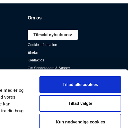
Om os
Tilmeld nyhedsbrev
Cookie information
Elretur
Kontakt os
Om Søndergaard & Sønner
Persondata
Salgs- & leveringsbestingelser
Tillad alle cookies
ale medier og
Se Fødevarestyrelsens smiley-rapporter
ed vores
Tillad valgte
re kan
fra din brug
Kun nødvendige cookies