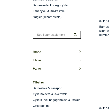
Barnesæder til cargocykler
Løbecykel & Dukkestole
Nøgler (til barnestole)
04110
Barnest
(Sort) 
numme
Brand
Ebike
Farve
Tilbehør
Barnestole & transport
Cykelholdere & -overtræk
Cykelkurve, bagagebokse & -tasker
Cykelpumper
04110