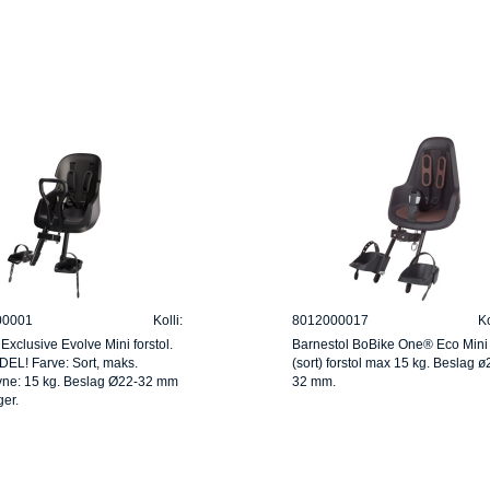
00001
Kolli:
8012000017
Ko
Exclusive Evolve Mini forstol.
Barnestol BoBike One® Eco Mini
EL! Farve: Sort, maks.
(sort) forstol max 15 kg. Beslag ø
ne: 15 kg. Beslag Ø22-32 mm
32 mm.
er.