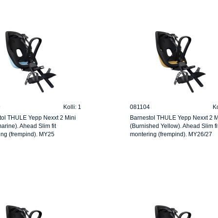
9
Kolli: 1
081104
Ko
tol THULE Yepp Nexxt 2 Mini
Barnestol THULE Yepp Nexxt 2 M
rine). Ahead Slim fit
(Burnished Yellow). Ahead Slim fi
ing (frempind). MY25
montering (frempind). MY26/27