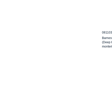
08110
Barnes
(Deep K
monter