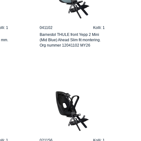
lli: 1
041102
Kolli: 1
Barnestol THULE front Yepp 2 Mini
2 mm.
(Mid Blue) Ahead Slim fit montering.
Org nummer 12041102 MY26
lli: 1
021156
Kolli: 1