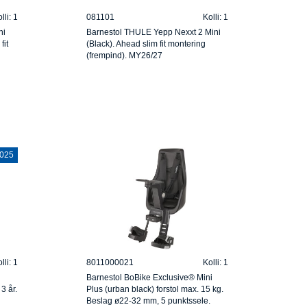
lli: 1
081101
Kolli: 1
ni
Barnestol THULE Yepp Nexxt 2 Mini
fit
(Black). Ahead slim fit montering
(frempind). MY26/27
2025
lli: 1
8011000021
Kolli: 1
Barnestol BoBike Exclusive® Mini
 3 år.
Plus (urban black) forstol max. 15 kg.
Beslag ø22-32 mm, 5 punktssele.