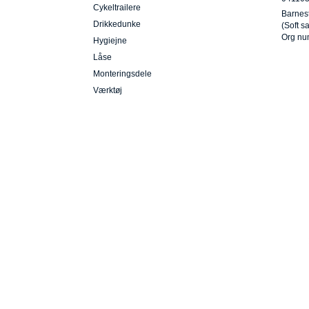
Cykeltrailere
Barnest
Drikkedunke
(Soft s
Org nu
Hygiejne
Låse
Monteringsdele
Værktøj