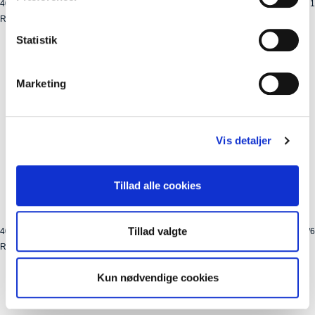
40064
Kolli: 1
Regnbukser BASIL Skane M herre Teal Green
Statistik
Marketing
Vis detaljer
Tillad alle cookies
Tillad valgte
40057
Kolli: 1/6
Regnbukser BASIL Skane XXL herre Jet Black
Kun nødvendige cookies