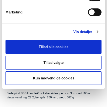
B7-52316
Kolli: 1
Marketing
Sadelpind BBB HandlePost 31,6mm Sort Kabelfri dropper post BSP-52
Længde: 360mm
Vis detaljer
Tillad alle cookies
Tillad valgte
Kun nødvendige cookies
B7-52272
Kolli: 1
Sadelpind BBB HandlePost kabelfri dropperpost Sort med 100mm
trinløs vandring. 27,2, længde: 350 mm, vægt: 567 g