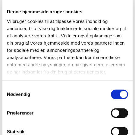
Denne hjemmeside bruger cookies
Vi bruger cookies til at tilpasse vores indhold og
annoncer, til at vise dig funktioner til sociale medier og til
at analysere vores trafik. Vi deler også oplysninger om
B7-51309
Kolli: 1
din brug af vores hjemmeside med vores partnere inden
Sadelpind BBB LiftPost 30,9mm Sort Intern kabel dropper post BSP-51
for sociale medier, annonceringspartnere og
inkl. greb på styr, Længde: 470mm
analysepartnere. Vores partnere kan kombinere disse
data med andre oplysninger, du har givet dem, eller som
de har indsamlet fra din brug af deres tjenester.
Samtykkevalg
Nødvendig
Præferencer
Statistik