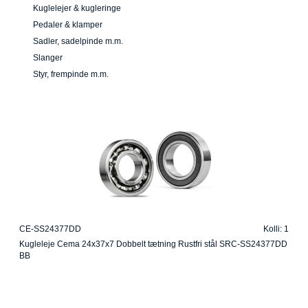
Kuglelejer & kugleringe
Pedaler & klamper
Sadler, sadelpinde m.m.
Slanger
Styr, frempinde m.m.
CE-SS24377DD
Kolli: 1
Kugleleje Cema 24x37x7 Dobbelt tætning Rustfri stål SRC-SS24377DD
BB