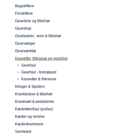
Bagskiftere
Forskiftere
Geardele og tilbehør
Geardrop
Gearkabler, -wire & tilbehør
Gearvælger
Gearværktøj
Kassetter, frikranse og gearhjul
Gearhjul
Gearhjul - forkrøppet
Kassetter & frikranse
Klinger & Spiders
Krankbokse & tilbehør
Kranksæt & pedalarme
Kædeførerhjul (pulley)
Kæder og remme
Kædestrammere
Samleled