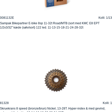
0081132E
Kolli: 1/13
Sampak Bikepartner E-bike 8sp 11-32t Road/MTB (sort med KMC E8 EPT
1/2x3/32" kæde (sølv/sort) 122 led. 11-13-15-18-21-24-28-32t
81328
Kolli: 1
Skruekrans 8 speed (bronze/brun) Nickel, 13-28T. Hyper-index & med gevind,