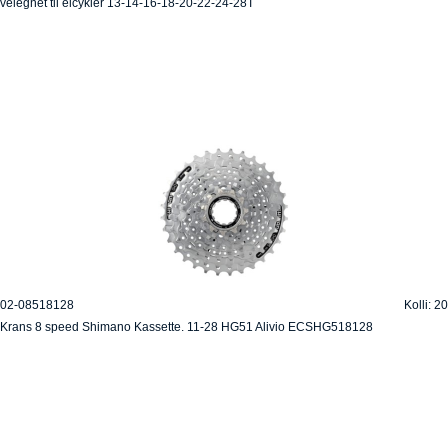
velegnet til elcykler 13-14-16-18-20-22-24-28T
02-08518128
Kolli: 20
Krans 8 speed Shimano Kassette. 11-28 HG51 Alivio ECSHG518128