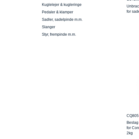
Kuglelejer & kugleringe
Unbraco
for sad
Pedaler & klamper
Sadler, sadelpinde m.m.
Slanger
Styr, frempinde m.m.
CQ805
Beslag
for Con
2kg