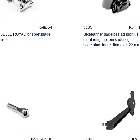
Kolli: 54
313S
Kolli:
 SELLE ROYAL for sportssadel
Bikepartner sadelbeslag (sort). Ti
tirust
montering mellem sadel og
sadelpind. Indre diameter: 22 mm
Kolli: 20/100
FL821
Koll