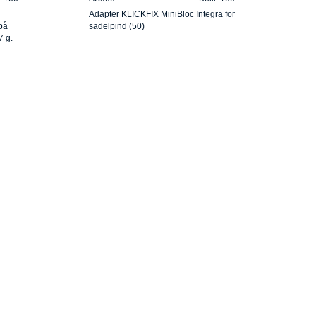
Adapter KLICKFIX MiniBloc Integra for
på
sadelpind (50)
7 g.