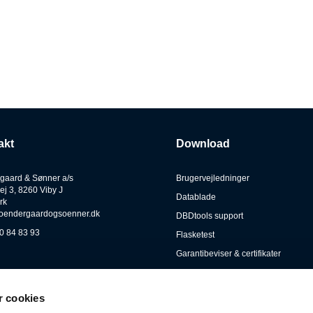
akt
Download
gaard & Sønner a/s
Brugervejledninger
ej 3, 8260 Viby J
Datablade
rk
oendergaardogsoenner.dk
DBDtools support
0 84 83 93
Flasketest
Garantibeviser & certifikater
Gates Carbon Drive warranty form
Kataloger
 cookies
Lygtetests