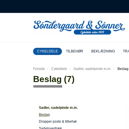
CYKELDELE
TILBEHØR
BEKLÆDNING
TRÆ
Forside
Cykeldele
Sadler, sadelpinde m.m.
Beslag 
Beslag (7)
Sadler, sadelpinde m.m.
Beslag
Dropper posts & tilbehør
Sadelovertræk