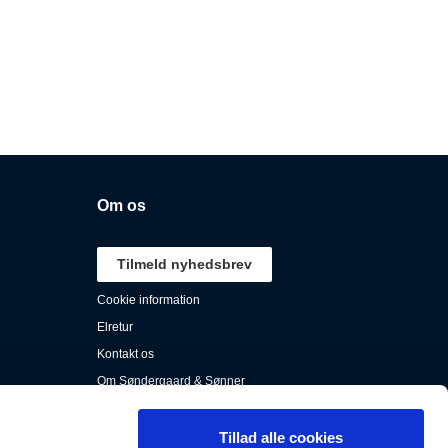
Om os
Tilmeld nyhedsbrev
Cookie information
Elretur
Kontakt os
Om Søndergaard & Sønner
Persondata
Salgs- & leveringsbestingelser
Tillad alle cookies