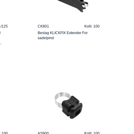
 1/125
CK801
Kolli: 100
l
Beslag KLICKFIX Extender For
sadelpind
..
i: 100
AS900
Kolli: 100