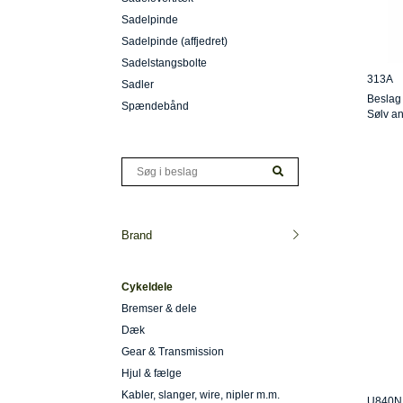
Sadelpinde
Sadelpinde (affjedret)
Sadelstangsbolte
313A
Sadler
Beslag
Spændebånd
Sølv an
Brand
Cykeldele
Bremser & dele
Dæk
Gear & Transmission
Hjul & fælge
Kabler, slanger, wire, nipler m.m.
U840N