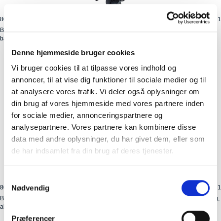
8012300019
Kolli: 1
Barnestol BoBike GO maxi (sort) Bagstol max 22kg E-BD til montering på
bagagebærer.
Denne hjemmeside bruger cookies
Vi bruger cookies til at tilpasse vores indhold og
annoncer, til at vise dig funktioner til sociale medier og til
at analysere vores trafik. Vi deler også oplysninger om
din brug af vores hjemmeside med vores partnere inden
for sociale medier, annonceringspartnere og
analysepartnere. Vores partnere kan kombinere disse
data med andre oplysninger, du har givet dem, eller som
de har indsamlet fra din brug af deres tjenester.
Samtykkevalg
Nødvendig
8012400012
Kolli: 1
Barnestol BoBike GO maxi (sort) til montering på rammen, Ø 28-40mm Max. 22 kg,
alder 9 mdr - 6 år.
Præferencer