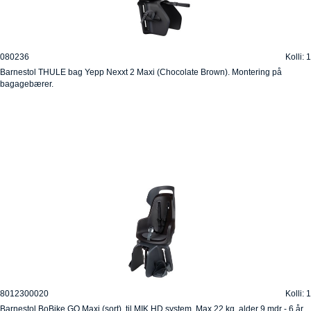
080236
Kolli: 1
Barnestol THULE bag Yepp Nexxt 2 Maxi (Chocolate Brown). Montering på
bagagebærer.
8012300020
Kolli: 1
Barnestol BoBike GO Maxi (sort). til MIK HD system. Max 22 kg, alder 9 mdr - 6 år.