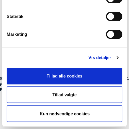
Statistik
Marketing
Vis detaljer
Tillad alle cookies
021302
Kolli: 1
Barnestol THULE bag Yepp 2 Maxi blå til stel Montage org. nr. 12021302 Majolica
Blue
Tillad valgte
Kun nødvendige cookies