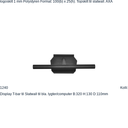
logoskilt 1 mm Polystyren Format: 100(b) x 25(h). Topskilt til slatwall. AXA
1240
Kolli:
Display T-bar til Slatwall til bla. lygter/computer B:320 H:130 D:110mm