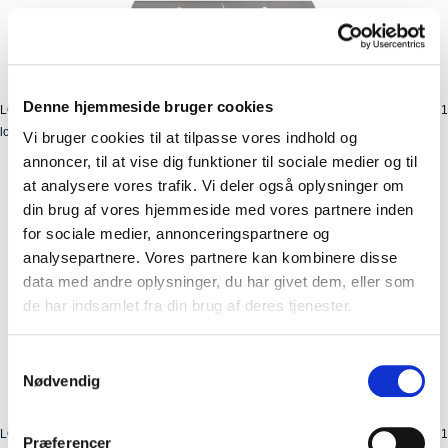
Denne hjemmeside bruger cookies
LOGO-AV
Kolli: 1
logoskilt 1 mm Polystyren Format: 100(b) x 25(h). Topskilt til slatwall. Atran Velo
Vi bruger cookies til at tilpasse vores indhold og
annoncer, til at vise dig funktioner til sociale medier og til
at analysere vores trafik. Vi deler også oplysninger om
din brug af vores hjemmeside med vores partnere inden
for sociale medier, annonceringspartnere og
analysepartnere. Vores partnere kan kombinere disse
data med andre oplysninger, du har givet dem, eller som
de har indsamlet fra din brug af deres tjenester.
Samtykkevalg
Nødvendig
LOGO-KLICKFIX
Kolli: 1
Præferencer