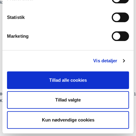
logoskilt 1 mm Polystyren Format: 100(b) x 25(h). Topskilt til slatwall. Klickfix
Statistik
Marketing
Vis detaljer
Tillad alle cookies
8015300113
Kolli: 1
Tillad valgte
Krog BoBike til slatwall for maxi bagstole
Kun nødvendige cookies