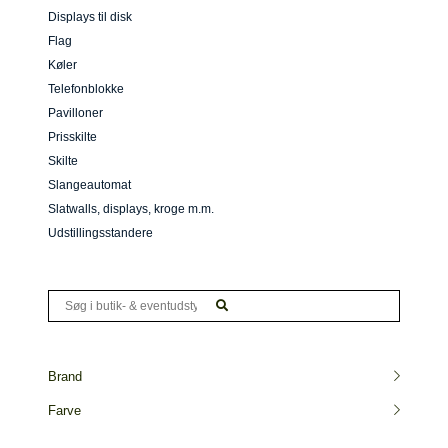
Displays til disk
Flag
Køler
Telefonblokke
Pavilloner
Prisskilte
Skilte
Slangeautomat
Slatwalls, displays, kroge m.m.
Udstillingsstandere
Brand
Farve