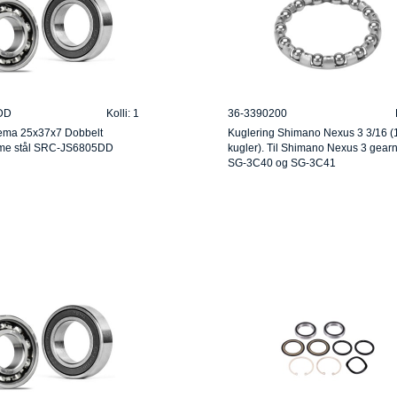
DD
Kolli: 1
36-3390200
ema 25x37x7 Dobbelt
Kuglering Shimano Nexus 3 3/16 (
ome stål SRC-JS6805DD
kugler). Til Shimano Nexus 3 gear
SG-3C40 og SG-3C41