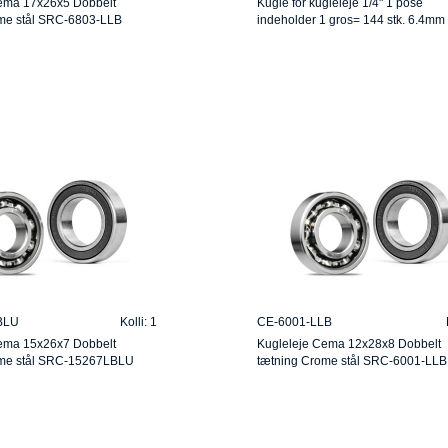
ema 17x26x5 Dobbelt
Kugle for kugleleje 1/4" 1 pose
me stål SRC-6803-LLB
indeholder 1 gros= 144 stk. 6.4mm
BLU
Kolli: 1
CE-6001-LLB
ema 15x26x7 Dobbelt
Kugleleje Cema 12x28x8 Dobbelt
ome stål SRC-15267LBLU
tætning Crome stål SRC-6001-LLB