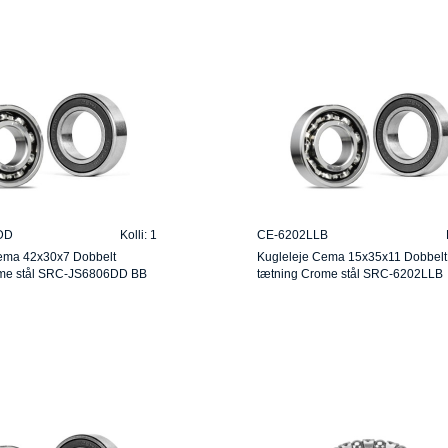
DD
Kolli: 1
CE-6202LLB
ema 42x30x7 Dobbelt
Kugleleje Cema 15x35x11 Dobbelt
ome stål SRC-JS6806DD BB
tætning Crome stål SRC-6202LLB