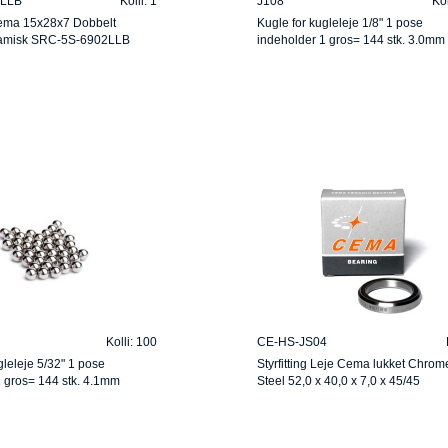
2LLB
Kolli: 1
J108
Kol
ema 15x28x7 Dobbelt
Kugle for kugleleje 1/8" 1 pose
ramisk SRC-5S-6902LLB
indeholder 1 gros= 144 stk. 3.0mm
Kolli: 100
CE-HS-JS04
gleleje 5/32" 1 pose
Styrfitting Leje Cema lukket Chrom
 gros= 144 stk. 4.1mm
Steel 52,0 x 40,0 x 7,0 x 45/45