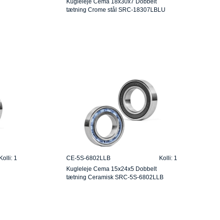
Kugleleje Cema 18x30x7 Dobbelt
tætning Crome stål SRC-18307LBLU
Kolli: 1
CE-5S-6802LLB
Kolli: 1
Kugleleje Cema 15x24x5 Dobbelt
tætning Ceramisk SRC-5S-6802LLB