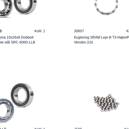
B
Kolli: 1
30607
K
ema 10x26x8 Dobbelt
Kuglering SRAM Leje til T3-Højre/
me stål SRC-6000-LLB
Venstre (10)