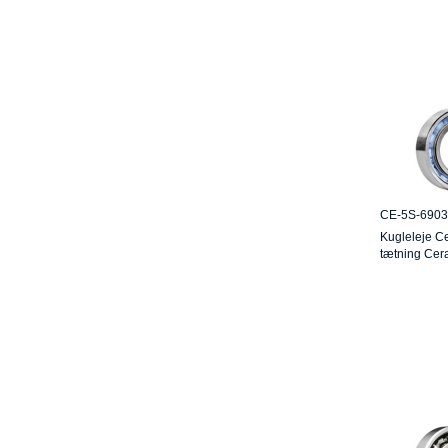
CE-5S-690
Kugleleje C
tætning Ce