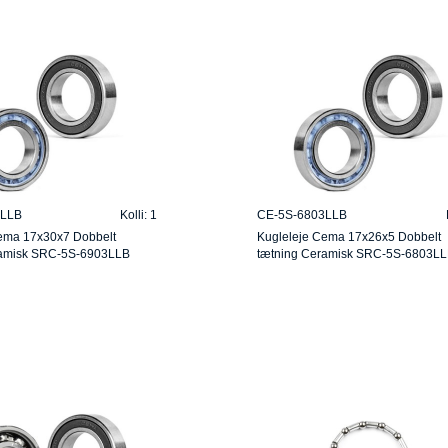
3LLB
Kolli: 1
CE-5S-6803LLB
ema 17x30x7 Dobbelt
Kugleleje Cema 17x26x5 Dobbelt
ramisk SRC-5S-6903LLB
tætning Ceramisk SRC-5S-6803L