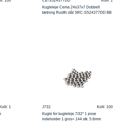
li: 100
CE-SS24377DD
Kolli: 1
Kugleleje Cema 24x37x7 Dobbelt
tætning Rustfri stål SRC-SS24377DD BB
Kolli: 1
J732
Kolli: 100
e
Kugle for kugleleje 7/32" 1 pose
indeholder 1 gros= 144 stk. 5.6mm