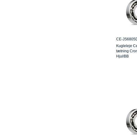
CE-JS6805
Kugleleje C
tætning Cr
Hjul/BB