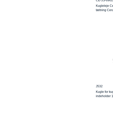
CE-5S-690
Kugleleje C
tætning Ce
J532
Kugle for ku
indeholder 1