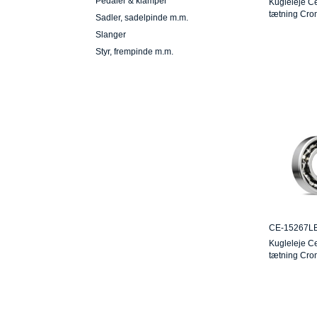
Pedaler & klamper
Kugleleje C
tætning Cro
Sadler, sadelpinde m.m.
Slanger
Styr, frempinde m.m.
CE-15267L
Kugleleje C
tætning Cr