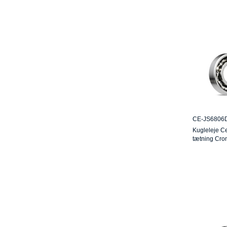
CE-JS6806
Kugleleje C
tætning Cr