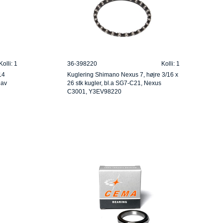
Kolli: 1
36-398220
Kolli: 1
14
Kuglering Shimano Nexus 7, højre 3/16 x
nav
26 stk kugler, bl.a SG7-C21, Nexus
C3001, Y3EV98220