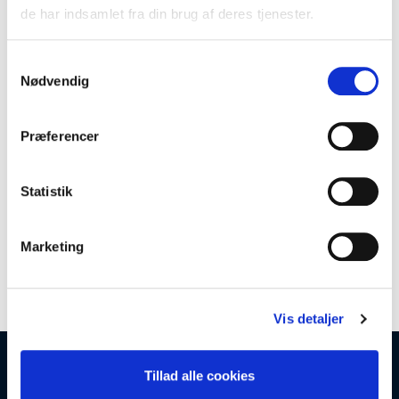
de har indsamlet fra din brug af deres tjenester.
Samtykkevalg
Nødvendig
Præferencer
B7-33792
Kolli: 1/10
Pins til BBB Pedal Decoder (bruges 22 stk) replacement pins
Statistik
Marketing
Vis detaljer
Tillad alle cookies
Åbningstider