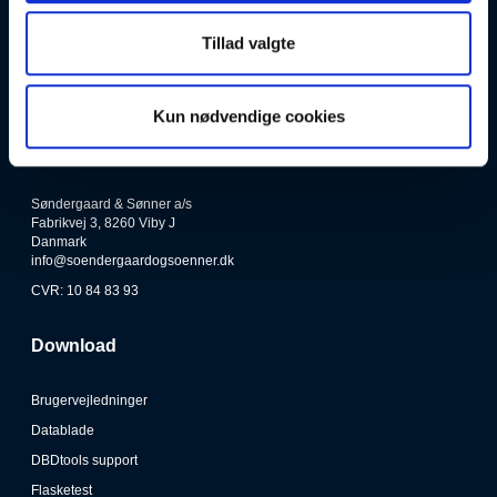
Mandag-Torsdag: 08:00-16:30
Tillad valgte
Fredag: 08:00-12:30
Lørdag & Søndag: Lukket
Tlf.: 8628 1022
Kun nødvendige cookies
Kontakt
Søndergaard & Sønner a/s
Fabrikvej 3, 8260 Viby J
Danmark
info@soendergaardogsoenner.dk
CVR: 10 84 83 93
Download
Brugervejledninger
Datablade
DBDtools support
Flasketest