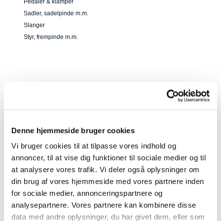
Pedaler & klamper
Sadler, sadelpinde m.m.
Slanger
Styr, frempinde m.m.
Denne hjemmeside bruger cookies
Vi bruger cookies til at tilpasse vores indhold og
B7-33791
Kolli: 1/10
annoncer, til at vise dig funktioner til sociale medier og til
Lejer for Pedal BBB Decoder bearing replacement set BPD-37BS
at analysere vores trafik. Vi deler også oplysninger om
din brug af vores hjemmeside med vores partnere inden
for sociale medier, annonceringspartnere og
analysepartnere. Vores partnere kan kombinere disse
data med andre oplysninger, du har givet dem, eller som