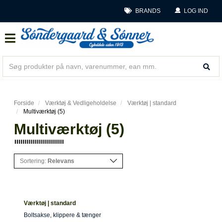
BRANDS
LOG IND
Forside
Værktøj & Vedligeholdelse
Værktøj | standard
Multiværktøj (5)
Multiværktøj (5)
Sortering:
Relevans
Værktøj | standard
Boltsakse, klippere & tænger