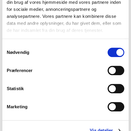
din brug af vores hjemmeside med vores partnere inden
for sociale medier, annonceringspartnere og
analysepartnere. Vores partnere kan kombinere disse
data med andre oplysninger, du har givet dem, eller som
de har indsamlet fra din brug af deres tjenester.
B7-57182
Kolli: 1/50
Momentnøgle BBB TorqueTune kompakt Momentområde: 4-6 Nm Inkl.
unbrako str. 2,5, 3, 4, 5, 6 og T25
Samtykkevalg
Nødvendig
Præferencer
Statistik
Marketing
Vis detaljer