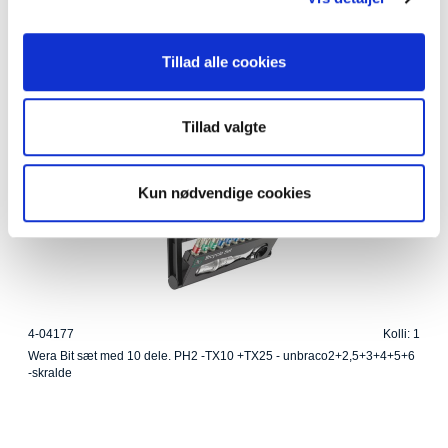
B7-48704
Kolli: 10
Foldeværktøj BBB PrimeFold XL Blå/sølv 18 funktioner (10) BTL-48XL
Tillad alle cookies
Tillad valgte
Kun nødvendige cookies
4-04177
Kolli: 1
Wera Bit sæt med 10 dele. PH2 -TX10 +TX25 - unbraco2+2,5+3+4+5+6
-skralde