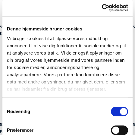
5548-1
Kolli: 1/15
Denne hjemmeside bruger cookies
Kædeskærm AXA 46-48T Sort for 26/28" hjul beslag medfølger
Vi bruger cookies til at tilpasse vores indhold og
annoncer, til at vise dig funktioner til sociale medier og til
at analysere vores trafik. Vi deler også oplysninger om
din brug af vores hjemmeside med vores partnere inden
for sociale medier, annonceringspartnere og
analysepartnere. Vores partnere kan kombinere disse
data med andre oplysninger, du har givet dem, eller som
de har indsamlet fra din brug af deres tjenester.
Samtykkevalg
Nødvendig
5233-1
Kolli: 35
Præferencer
Kædeskærm HEBIE Sort 33t Nexus ø16cm(35) Uden beslag