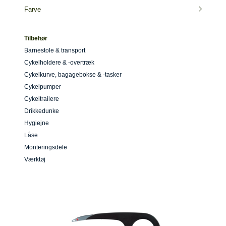
Farve
Tilbehør
Barnestole & transport
Cykelholdere & -overtræk
Cykelkurve, bagagebokse & -tasker
Cykelpumper
Cykeltrailere
Drikkedunke
Hygiejne
Låse
Monteringsdele
Værktøj