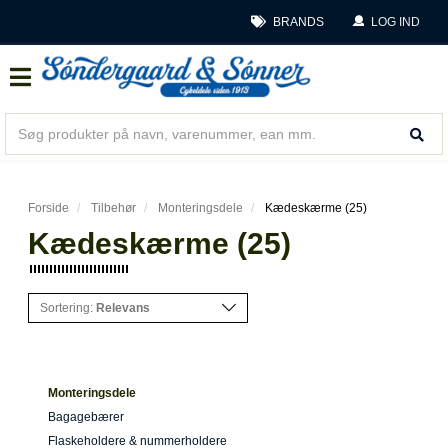
BRANDS
LOG IND
Forside
Tilbehør
Monteringsdele
Kædeskærme (25)
Kædeskærme (25)
Sortering:
Relevans
Monteringsdele
Bagagebærer
Flaskeholdere & nummerholdere