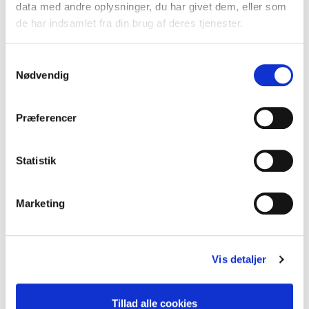
data med andre oplysninger, du har givet dem, eller som
83-500K
Kolli: 8
de har indsamlet fra din brug af deres tjenester.
Kombipakke Barbie Kurv, Flaske og klokke. Disney
Samtykkevalg
Nødvendig
Præferencer
Statistik
Marketing
86-700K
Kolli: 8
Kombipakke Minnie Mouse Kurv, Flaske og klokke Disney
Vis detaljer
Tillad alle cookies