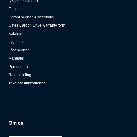
DBDtools support
Flasketest
Garantibeviser & certifikater
Gates Carbon Drive warranty form
Kataloger
Lygtetests
Låsebeviser
Manualer
Persondata
Retursending
Tekniske illustrationer
Om os