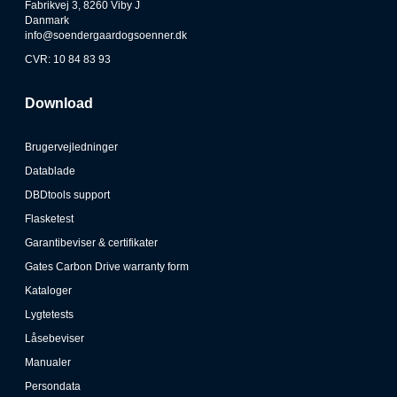
Fabrikvej 3, 8260 Viby J
Danmark
info@soendergaardogsoenner.dk
CVR: 10 84 83 93
Download
Brugervejledninger
Datablade
DBDtools support
Flasketest
Garantibeviser & certifikater
Gates Carbon Drive warranty form
Kataloger
Lygtetests
Låsebeviser
Manualer
Persondata