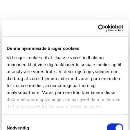
Denne hjemmeside bruger cookies
Vi bruger cookies til at tilpasse vores indhold og
annoncer, til at vise dig funktioner til sociale medier og til
at analysere vores trafik. Vi deler også oplysninger om
din brug af vores hjemmeside med vores partnere inden
299-8
Kolli: 50
for sociale medier, annonceringspartnere og
Bremsegrebssæt Bikepartner sort/sølv i aluminium. Til V-bremser &
analysepartnere. Vores partnere kan kombinere disse
mekaniske skivebremser. 2 finger greb med reach justering.
data med andre oplysninger, du har givet dem, eller som
de har indsamlet fra din brug af deres tjenester.
Samtykkevalg
Nødvendig