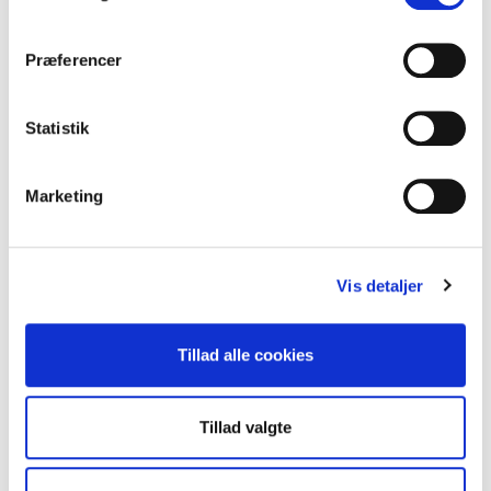
Præferencer
Statistik
Marketing
368-1
Kolli: 1/50
Bremsegreb (højre) til 2 bremsewire. Benyttes til tandem, ladcykler og
cyklister tandem, ladcykler og cyklister med handicap mm.
Vis detaljer
Tillad alle cookies
Tillad valgte