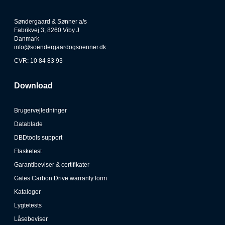
Søndergaard & Sønner a/s
Fabrikvej 3, 8260 Viby J
Danmark
info@soendergaardogsoenner.dk
CVR: 10 84 83 93
Download
Brugervejledninger
Datablade
DBDtools support
Flasketest
Garantibeviser & certifikater
Gates Carbon Drive warranty form
Kataloger
Lygtetests
Låsebeviser