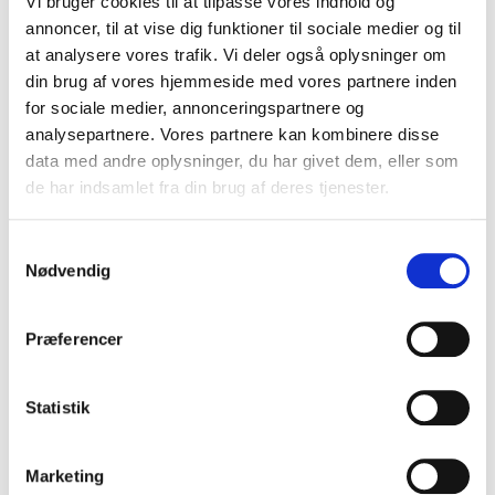
Vi bruger cookies til at tilpasse vores indhold og
annoncer, til at vise dig funktioner til sociale medier og til
at analysere vores trafik. Vi deler også oplysninger om
din brug af vores hjemmeside med vores partnere inden
for sociale medier, annonceringspartnere og
analysepartnere. Vores partnere kan kombinere disse
data med andre oplysninger, du har givet dem, eller som
B7-0110
Kolli: 10/50
de har indsamlet fra din brug af deres tjenester.
Pedalnøgle BBB DualForce Unbraco 6mm/8mm lang BTL-101
Samtykkevalg
Nødvendig
Præferencer
Statistik
Marketing