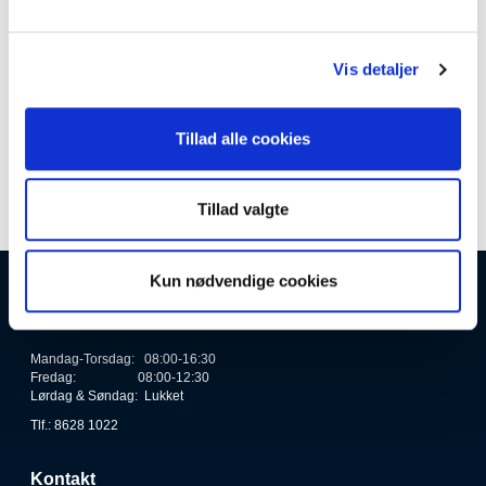
720447
Kolli: 1/10
Pedalnøgle Cyclus 15 mm PRO
Vis detaljer
Tillad alle cookies
Tillad valgte
Kun nødvendige cookies
Åbningstider
Mandag-Torsdag: 08:00-16:30
Fredag: 08:00-12:30
Lørdag & Søndag: Lukket
Tlf.: 8628 1022
Kontakt