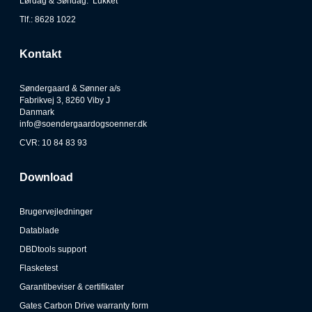
Lørdag & Søndag: Lukket
Tlf.: 8628 1022
Kontakt
Søndergaard & Sønner a/s
Fabrikvej 3, 8260 Viby J
Danmark
info@soendergaardogsoenner.dk
CVR: 10 84 83 93
Download
Brugervejledninger
Datablade
DBDtools support
Flasketest
Garantibeviser & certifikater
Gates Carbon Drive warranty form