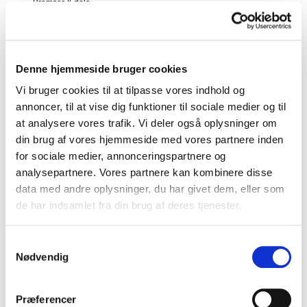
Bremser & dele
Dæk
Gear & Transmission
Hjul & fælge
Denne hjemmeside bruger cookies
Kabler, slanger, wire, nipler m.m.
Kuglelejer & kugleringe
Vi bruger cookies til at tilpasse vores indhold og
Pedaler & klamper
annoncer, til at vise dig funktioner til sociale medier og til
Sadler, sadelpinde m.m.
at analysere vores trafik. Vi deler også oplysninger om
Slanger
din brug af vores hjemmeside med vores partnere inden
Styr, frempinde m.m.
for sociale medier, annonceringspartnere og
analysepartnere. Vores partnere kan kombinere disse
data med andre oplysninger, du har givet dem, eller som
de har indsamlet fra din brug af deres tjenester.
:( There are no products in
Samtykkevalg
this category
Nødvendig
Præferencer