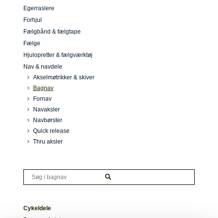
Egerraslere
Forhjul
Fælgbånd & fælgtape
Fælge
Hjulopretter & fælgværktøj
Nav & navdele
Akselmøtrikker & skiver
Bagnav
Fornav
Navaksler
Navbørster
Quick release
Thru aksler
Cykeldele