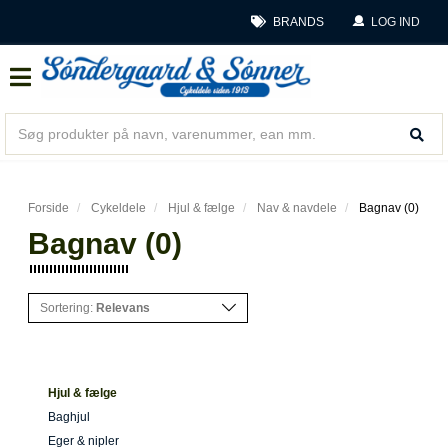
BRANDS
LOG IND
Forside
Cykeldele
Hjul & fælge
Nav & navdele
Bagnav (0)
Bagnav (0)
Sortering:
Relevans
Hjul & fælge
Baghjul
Eger & nipler