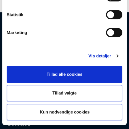
Statistik
Åbningstider
Marketing
Mandag-Torsdag: 08:00-16:30
Fredag: 08:00-12:30
Lørdag & Søndag: Lukket
Vis detaljer
Tlf.: 8628 1022
Kontakt
Tillad alle cookies
Søndergaard & Sønner a/s
Fabrikvej 3, 8260 Viby J
Tillad valgte
Danmark
info@soendergaardogsoenner.dk
CVR: 10 84 83 93
Kun nødvendige cookies
Download