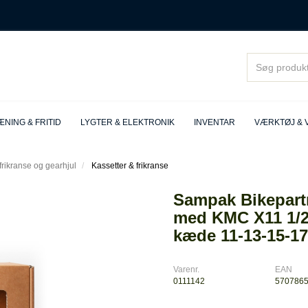
NING & FRITID
LYGTER & ELEKTRONIK
INVENTAR
VÆRKTØJ & 
 frikranse og gearhjul
Kassetter & frikranse
Sampak Bikepart
med KMC X11 1/2x
kæde 11-13-15-17
Varenr.
EAN
0111142
570786