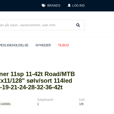
BRANDS
LOG IND
VEDLIGEHOLDELSE
NYHEDER
TILBUD
ner 11sp 11-42t Road/MTB
11/128" sølv/sort 114led
-19-21-24-28-32-36-42t
Salgskvanti
kolli
5140081
1
1/9