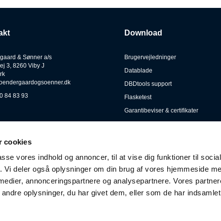
Kombination: 11-13-15-17-19-
Overfladebehandling: Forniklet
Spider: Ja, double
akt
Download
Tandhjulsmateriale: Stål
Nav-kompatibilitet: HG Drive (9
gaard & Sønner a/s
Brugervejledninger
Vægt: 475 g
ej 3, 8260 Viby J
Datablade
rk
oendergaardogsoenner.dk
DBDtools support
0 84 83 93
Flasketest
KMC X11 kæden
Garantibeviser & certifikater
KMC’s X11 kæden kan benyttes ti
Gates Carbon Drive warranty form
producenterne Shimano, SRA
overbevisende skifteydelse m
Kataloger
 cookies
nikkelbelagte inder- og yderplad
Lygtetests
passe vores indhold og annoncer, til at vise dig funktioner til soci
MTB cykler.
Låsebeviser
fik. Vi deler også oplysninger om din brug af vores hjemmeside m
Manualer
X11 kæden er med forstærkede 
 medier, annonceringspartnere og analysepartnere. Vores partne
Persondata
ndre oplysninger, du har givet dem, eller som de har indsamlet 
X-Bridge
Retursending
Det X-formede design på ydersi
Tekniske illustrationer