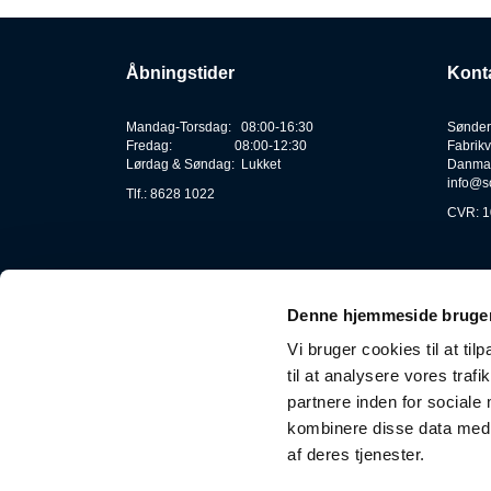
Åbningstider
Kont
Mandag-Torsdag: 08:00-16:30
Sønder
Fredag: 08:00-12:30
Fabrikv
Lørdag & Søndag: Lukket
Danma
info@s
Tlf.: 8628 1022
CVR: 1
Denne hjemmeside bruger
Vi bruger cookies til at til
til at analysere vores tra
partnere inden for sociale
kombinere disse data med a
af deres tjenester.