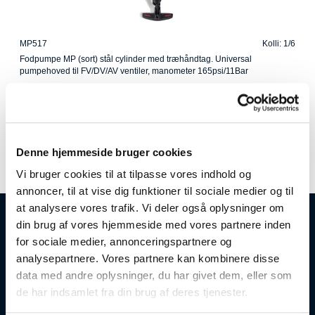
MP517
Kolli: 1/6
Fodpumpe MP (sort) stål cylinder med træhåndtag. Universal
pumpehoved til FV/DV/AV ventiler, manometer 165psi/11Bar
Denne hjemmeside bruger cookies
Vi bruger cookies til at tilpasse vores indhold og
annoncer, til at vise dig funktioner til sociale medier og til
at analysere vores trafik. Vi deler også oplysninger om
din brug af vores hjemmeside med vores partnere inden
Åbningstider
for sociale medier, annonceringspartnere og
analysepartnere. Vores partnere kan kombinere disse
Mandag-Torsdag: 08:00-16:30
data med andre oplysninger, du har givet dem, eller som
Fredag: 08:00-12:30
Lørdag & Søndag: Lukket
de har indsamlet fra din brug af deres tjenester.
Tlf.: 8628 1022