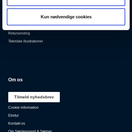
Lygtetests
Låsebeviser
Kun nødvendige cookies
Manualer
Persondata
Retursending
Tekniske illustrationer
Om os
Tilmeld nyhedsbrev
Cookie information
Elretur
Kontakt os
Om Søndergaard & Sønner