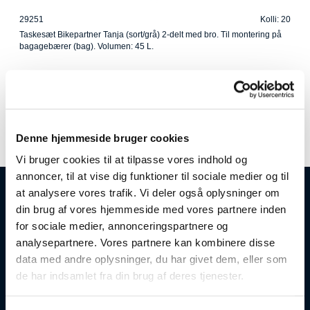
29251
Kolli: 20
Taskesæt Bikepartner Tanja (sort/grå) 2-delt med bro. Til montering på
bagagebærer (bag). Volumen: 45 L.
Denne hjemmeside bruger cookies
Vi bruger cookies til at tilpasse vores indhold og
annoncer, til at vise dig funktioner til sociale medier og til
at analysere vores trafik. Vi deler også oplysninger om
Åbningstider
din brug af vores hjemmeside med vores partnere inden
for sociale medier, annonceringspartnere og
Mandag-Torsdag: 08:00-16:30
analysepartnere. Vores partnere kan kombinere disse
Fredag: 08:00-12:30
data med andre oplysninger, du har givet dem, eller som
Lørdag & Søndag: Lukket
de har indsamlet fra din brug af deres tjenester.
Tlf.: 8628 1022