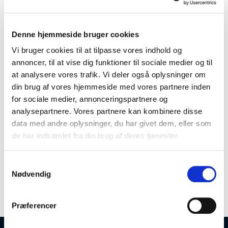
5013863030089
Salgskvanti
1
Denne hjemmeside bruger cookies
kolli
4
Vi bruger cookies til at tilpasse vores indhold og
annoncer, til at vise dig funktioner til sociale medier og til
at analysere vores trafik. Vi deler også oplysninger om
din brug af vores hjemmeside med vores partnere inden
for sociale medier, annonceringspartnere og
Workshop Hand Cleaner håndgelen er formuleret med
analysepartnere. Vores partnere kan kombinere disse
Hydrated Silica, der er hård mod skidt og snavs, fjerner det,
der ikke burde være der, mens den er venlig mod din hud.
data med andre oplysninger, du har givet dem, eller som
Læs mere
de har indsamlet fra din brug af deres tjenester.
INGREDIENSER
Vand, Sodium Dodecyl Benzene Sulfate, Sodium Tallate,
Samtykkevalg
C9/11 Pareth8, Hydrate Silica, C9-16 Alkanes & Cycloalkanes,
Produktspecifikationer
Nødvendig
Diazylodinyl Urea, Methyl Paraben, Propyl Paraben,
Trisodium, Dicarboxymethyl Alinate, Parfum, Cl18050,
Cl45100
Præferencer