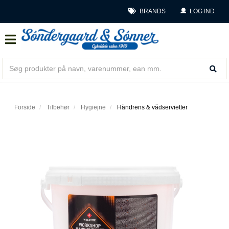
BRANDS
LOG IND
Forside
Tilbehør
Hygiejne
Håndrens & vådservietter