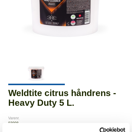
Weldtite citrus håndrens -
Heavy Duty 5 L.
Varenr.
03008
EAN