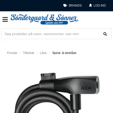
BRANDS
LOG IND
Forside
Tilbehør
Låse
Spiral- & wirelåse