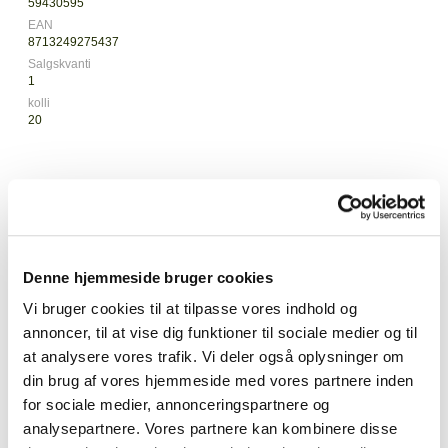
59430595
EAN
8713249275437
Salgskvanti
1
kolli
20
AXA Resolute 8-150 er en moderne wirelås, der er velegnet til
brug med kort parkering eller som en udvidet sikkerhed, når
du allerede har låste din cykel med en anden lås.
Denne hjemmeside bruger cookies
Læs mere
Resolute er meget brugervenlig, da du ikke behøver at dreje
Vi bruger cookies til at tilpasse vores indhold og
nøglen for at låse kablet. Låsen kan nemt opbevares med
annoncer, til at vise dig funktioner til sociale medier og til
den medfølgende rammeholder. Denne rammeholder er
at analysere vores trafik. Vi deler også oplysninger om
Produktspecifikationer
universel og passer også til alle andre Resolute-wirelåser, så
din brug af vores hjemmeside med vores partnere inden
du kan skifte låse.
for sociale medier, annonceringspartnere og
Nøglerne til Resolute er symmetriske, så du kan åbne din lås
analysepartnere. Vores partnere kan kombinere disse