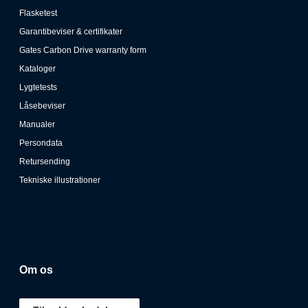
Beskyttelse mod boring: Nej
Flasketest
Farve: Sort
Garantibeviser & certifikater
Wirelængde (total): 150 cm
Gates Carbon Drive warranty form
Produktlængde: 180 mm
Kataloger
Produktbredde: 100 mm
Lygtetests
Låsebeviser
Produkthøjde: 50 mm
Manualer
Produktvægt: 320 gr
Persondata
Retursending
Tekniske illustrationer
Om os