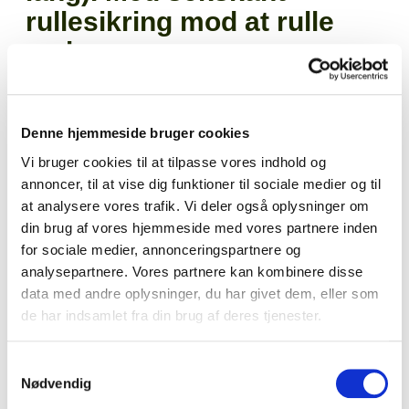
rullesikring mod at rulle
væk.
Varenr.
4-10007
Denne hjemmeside bruger cookies
EAN
4013288003331
Vi bruger cookies til at tilpasse vores indhold og
Salgskvanti
annoncer, til at vise dig funktioner til sociale medier og til
1
at analysere vores trafik. Vi deler også oplysninger om
kolli
1
din brug af vores hjemmeside med vores partnere inden
for sociale medier, annonceringspartnere og
analysepartnere. Vores partnere kan kombinere disse
data med andre oplysninger, du har givet dem, eller som
de har indsamlet fra din brug af deres tjenester.
Kvalitets Kraftform Plus skruetrækker med elektrikerklinge.
Flerkomponent Kraftform Plus greb til behageligt ergonomisk
arbejde, hvor
vabler og hård hud undgås. Hårde grebszoner
Samtykkevalg
til høj arbejdshastighed, mens bløde grebszoner garanterer
Nødvendig
Læs mere
stor momentoverførsel. Take it
easy værktøjsfinder med