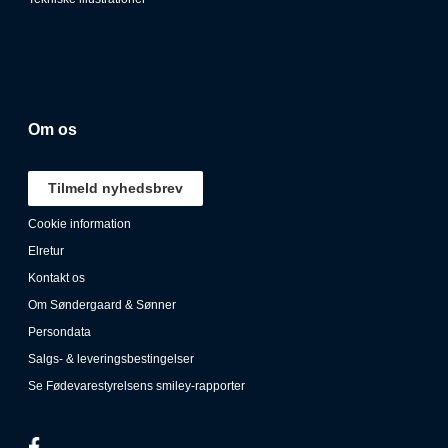
Vægt: 70 g
Om os
Tilmeld nyhedsbrev
Cookie information
Elretur
Kontakt os
Om Søndergaard & Sønner
Persondata
Salgs- & leveringsbestingelser
Se Fødevarestyrelsens smiley-rapporter