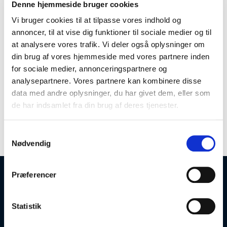
Denne hjemmeside bruger cookies
5707865124043
Salgskvanti
Vi bruger cookies til at tilpasse vores indhold og
1
annoncer, til at vise dig funktioner til sociale medier og til
kolli
at analysere vores trafik. Vi deler også oplysninger om
50
din brug af vores hjemmeside med vores partnere inden
for sociale medier, annonceringspartnere og
analysepartnere. Vores partnere kan kombinere disse
data med andre oplysninger, du har givet dem, eller som
de har indsamlet fra din brug af deres tjenester.
Produktspecifikationer
Samtykkevalg
Nødvendig
Præferencer
Åbningstider
Statistik
Mandag-Torsdag: 08:00-16:30
Fredag: 08:00-12:30
Lørdag & Søndag: Lukket