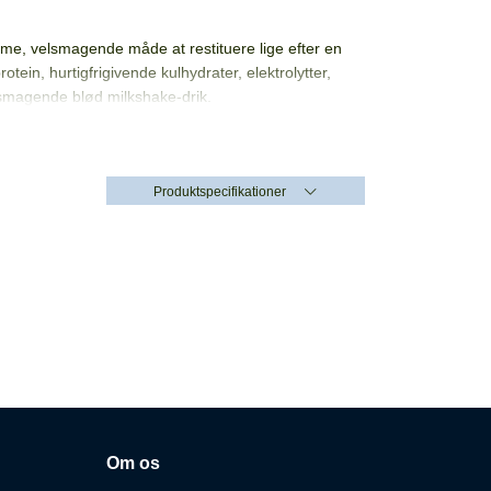
e, velsmagende måde at restituere lige efter en
tein, hurtigfrigivende kulhydrater, elektrolytter,
elsmagende blød milkshake-drik.
 når de stresses under træning. Udtømning af
r af kulhydrat) kan forringe muskelfunktionen og
ydeevne. De unikke former for protein og kulhydrat i
Produktspecifikationer
or at sikre, at du kommer dig efter intens og/eller
k og klar til at udføre din næste træningssession.
igtigt at genopfylde med den rigtige kombination af
umiddelbart efter træning. Recovery Drink er et
velsmagende, komplet genopretningsprodukt. Den er
otein isolate og indeholder 20 g protein for at hjælpe
e muskler og 20 g kulhydrater for at hjælpe
r træning. Den erstatter de vigtigste elektrolytter,
d 240 mg natrium, 90 mg kalium, 57 mg magnesium,
m pr. dosering
Om os
dt i maven, indeholder Recovery Drink også C-