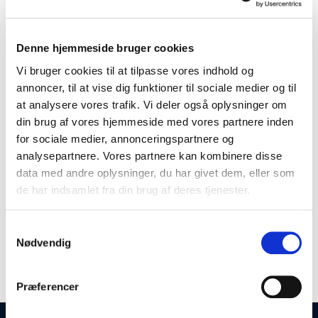
5027492002690
Salgskvanti
1
Denne hjemmeside bruger cookies
kolli
1/6
Vi bruger cookies til at tilpasse vores indhold og
annoncer, til at vise dig funktioner til sociale medier og til
at analysere vores trafik. Vi deler også oplysninger om
din brug af vores hjemmeside med vores partnere inden
for sociale medier, annonceringspartnere og
Recovery Drink er den bekvemme, velsmagende måde at
analysepartnere. Vores partnere kan kombinere disse
restituere lige efter en træning. Den indeholder 20 g protein,
data med andre oplysninger, du har givet dem, eller som
hurtigfrigivende kulhydrater, elektrolytter, vitaminer og
Læs mere
de har indsamlet fra din brug af deres tjenester.
mineraler i en velsmagende blød milkshake-drik.
Muskler bliver ømme og stive, når de stresses under træning.
Samtykkevalg
Udtømning af muskelglykogen (kroppens lager af
Produktspecifikationer
Nødvendig
kulhydrat) kan forringe muskelfunktionen og resulterer i
træthed og nedsat ydeevne. De unikke former for protein og
kulhydrat i HIGH5 Recovery Drink er valgt for at sikre, at du
Præferencer
kommer dig efter intens og/eller langvarig træning, så du er
frisk og klar til at udføre din næste træningssession.