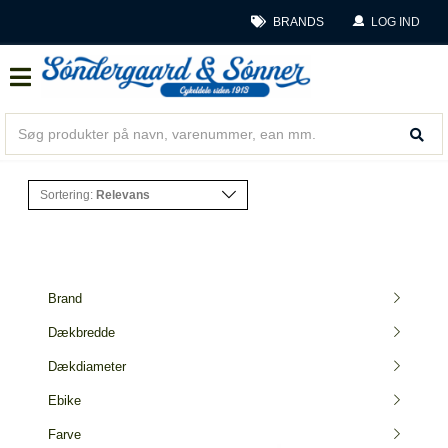
BRANDS
LOG IND
Sortering:
Relevans
Brand
Dækbredde
Dækdiameter
Ebike
Farve