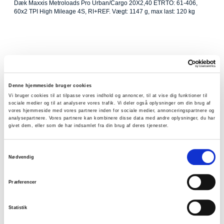
Dæk Maxxis Metroloads Pro Urban/Cargo 20X2,40 ETRTO: 61-406,
60x2 TPI High Mileage 4S, RI+REF. Vægt: 1147 g, max last: 120 kg
Denne hjemmeside bruger cookies
Vi bruger cookies til at tilpasse vores indhold og annoncer, til at vise dig funktioner til
sociale medier og til at analysere vores trafik. Vi deler også oplysninger om din brug af
vores hjemmeside med vores partnere inden for sociale medier, annonceringspartnere og
analysepartnere. Vores partnere kan kombinere disse data med andre oplysninger, du har
givet dem, eller som de har indsamlet fra din brug af deres tjenester.
Samtykkevalg
Nødvendig
MX-722524240
Kolli:
Dæk Maxxis Metroloads Pro Urban/Cargo 24X2,40 ETRTO: 61-507,
60x2 TPI High Mileage 4S, RI+REF. Vægt: 1390 g, max. last: 150 kg
Præferencer
Statistik