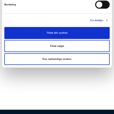
Marketing
Vis detaljer
Tillad alle cookies
Tillad valgte
MX-722526240
Kolli: 1/25
Kun nødvendige cookies
Dæk Maxxis Metroloads Pro Urban/Cargo 26X2,40 ETRTO: 61-559,
60x2 TPI High Mileage 4S, RI+REF. Vægt: 1556 g, max. last: 160 kg