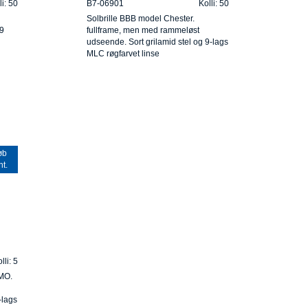
li: 50
B7-06901
Kolli: 50
Solbrille BBB model Chester.
69
fullframe, men med rammeløst
udseende. Sort grilamid stel og 9-lags
MLC røgfarvet linse
øb
nt.
lli: 5
EMO.
-lags