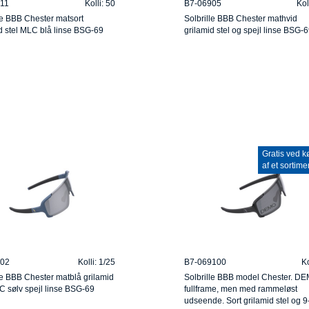
11
Kolli: 50
B7-06905
Kol
le BBB Chester matsort
Solbrille BBB Chester mathvid
d stel MLC blå linse BSG-69
grilamid stel og spejl linse BSG-
Gratis ved k
af et sortime
02
Kolli: 1/25
B7-069100
Ko
le BBB Chester matblå grilamid
Solbrille BBB model Chester. D
C sølv spejl linse BSG-69
fullframe, men med rammeløst
udseende. Sort grilamid stel og 9