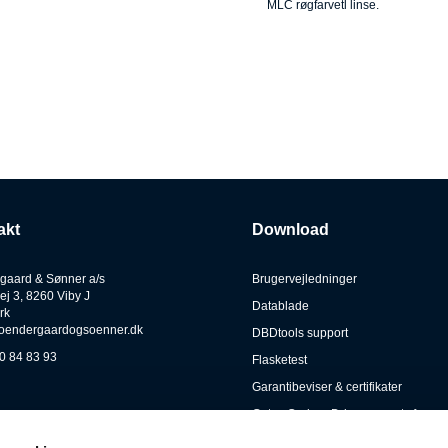
MLC røgfarvetl linse.
akt
Download
gaard & Sønner a/s
Brugervejledninger
ej 3, 8260 Viby J
Datablade
rk
oendergaardogsoenner.dk
DBDtools support
0 84 83 93
Flasketest
Garantibeviser & certifikater
Gates Carbon Drive warranty form
Kataloger