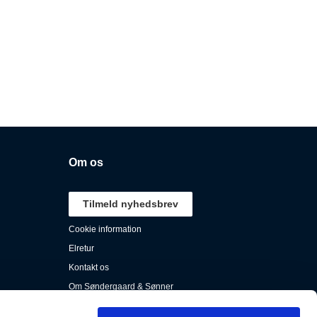
Om os
Tilmeld nyhedsbrev
Cookie information
Elretur
Kontakt os
Om Søndergaard & Sønner
Persondata