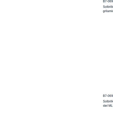
B7-069
Solbril
grilami
B7-069
Solbril
stel ML