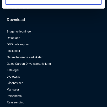
info@soendergaardogsoenner.dk
CVR: 10 84 83 93
Download
Brugervejledninger
Datablade
DBDtools support
Flasketest
Garantibeviser & certifikater
Gates Carbon Drive warranty form
Kataloger
Lygtetests
Låsebeviser
Manualer
Persondata
Retursending