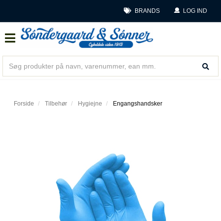
BRANDS
LOG IND
Forside
Tilbehør
Hygiejne
Engangshandsker