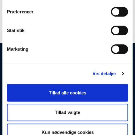
Præferencer
Download
Produktspecifikationer
Statistik
Marketing
Åbningstider
Vis detaljer
Mandag-Torsdag: 08:00-16:30
Fredag: 08:00-12:30
Lørdag & Søndag: Lukket
Tlf.: 8628 1022
Tillad alle cookies
Kontakt
Tillad valgte
Søndergaard & Sønner a/s
Fabrikvej 3, 8260 Viby J
Kun nødvendige cookies
Danmark