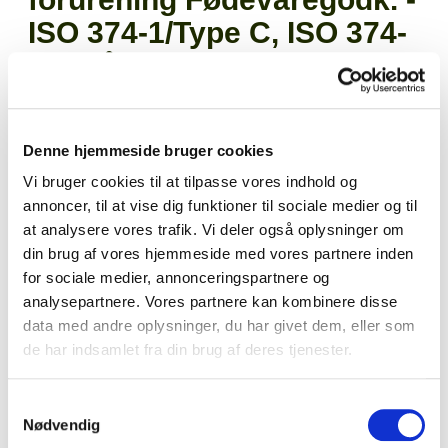
ISO 374-1/Type C, ISO 374-
5 - Blå
Varenr.
29323
Denne hjemmeside bruger cookies
EAN
4059904089921
Vi bruger cookies til at tilpasse vores indhold og
Salgskvanti
annoncer, til at vise dig funktioner til sociale medier og til
100
at analysere vores trafik. Vi deler også oplysninger om
kolli
100
din brug af vores hjemmeside med vores partnere inden
for sociale medier, annonceringspartnere og
analysepartnere. Vores partnere kan kombinere disse
data med andre oplysninger, du har givet dem, eller som
de har indsamlet fra din brug af deres tjenester.
Blå nitrilhandske uden pudder. Nitril Supreme handsken giver
en høj beskyttelse mod kemisk og bakteriel forurening.
Samtykkevalg
Handsken er fødevaregodkendt.
Nødvendig
Læs mere