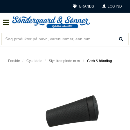
BRANDS
LOG IND
Forside
Cykeldele
Styr, frempinde m.m.
Greb & håndtag