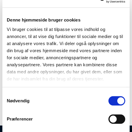
8021890648334
Salgskvanti
1
Denne hjemmeside bruger cookies
kolli
1/18
Vi bruger cookies til at tilpasse vores indhold og
annoncer, til at vise dig funktioner til sociale medier og til
at analysere vores trafik. Vi deler også oplysninger om
din brug af vores hjemmeside med vores partnere inden
for sociale medier, annonceringspartnere og
Nivo er et innovativt nyt håndtag fra Selle Royal, designet til at
analysepartnere. Vores partnere kan kombinere disse
levere mærkets velkendte komfort i et karakteristisk design
inspireret af deres ikoniske sadler.
data med andre oplysninger, du har givet dem, eller som
Læs mere
de har indsamlet fra din brug af deres tjenester.
Udviklet til at give en gel-lignende fornemmelse, ergonomisk
håndposition og afslappet håndledsjustering under daglig
kørsel, tilbyder Nivo enestående blødhed og langvarig
Samtykkevalg
Produktspecifikationer
holdbarhed.
Nødvendig
Fast støtte
Præferencer
Den flade overflade giver ergonomisk håndledsposition og
god støtte til håndfladen, mens den afrundede profil forbedrer